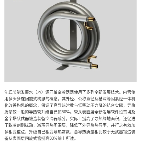
沈氏节能发展水（地）源同轴空冷器器使用了多列全新发展枝术。内管使
用多头多碇回旋式构思的概念，其外径、公称直径及槽深等因素经一体机
化改善构思的概念，保证了高导热常数与低移动压力降的结合实际，导热
质量较一般的导热管升级自己超50%。管从表面层全新发展软件设置埃及
金字塔状武器锻造装备空冷器成分，实际上挺高了导热绿地面积，还促进
了致冷剂侧扰动，减薄导热周围层，降低了外导热热导率，并行之有效加
多相变重点，升级自己相变导热常数，总导热质量相比较于无武器锻造装
备从表面层回旋式管挺高30%综上所述。