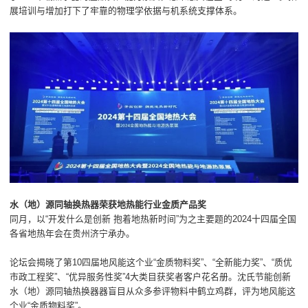
展培训与增加打下了牢靠的物理学依据与机系统支撑体系。
水（地）源同轴换热器荣获地热能行业金质产品奖
同月，以“开发什么是创新 抱着地热新时间”为之主要题的2024十四届全国
各省地热年会在贵州济宁承办。
论坛会揭晓了第10四届地风能这个业“金质物料奖”、“全新能力奖”、“质优
市政工程奖”、“优异服务性奖”4大类目获奖者客户花名册。沈氏节能创新
水（地）源同轴热换器器盲目从众多参评物料中鹤立鸡群，评为地风能这
个业“金质物料奖”。