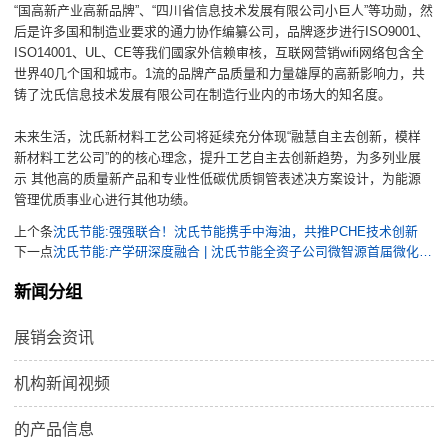
“国高新产业高新品牌”、“四川省信息技术发展有限公司小巨人”等功勋，然
后是许多国和制造业要求的通力协作编纂公司，品牌逐步进行ISO9001、
ISO14001、UL、CE等我们國家外信赖审核，互联网营销wifi网络包含全
世界40几个国和城市。1流的品牌产品质量和力量雄厚的高新影响力，共
铸了沈氏信息技术发展有限公司在制造行业内的市场大的知名度。
未来生活，沈氏新材料工艺公司将延续充分体现“融慧自主去创新，模样
新材料工艺公司”的的核心理念，提升工艺自主去创新趋势，为多列业展
示 其他高的质量新产品和专业性低碳优质铜管表述决方案设计，为能源
管理优质事业心进行其他功绩。
上个条
沈氏节能:强强联合！沈氏节能携手中海油，共推PCHE技术创新
下一点
沈氏节能:产学研深度融合 | 沈氏节能全资子公司微智源首届微化工暑期实训完美落幕
新闻分组
展销会资讯
机构新闻视频
的产品信息