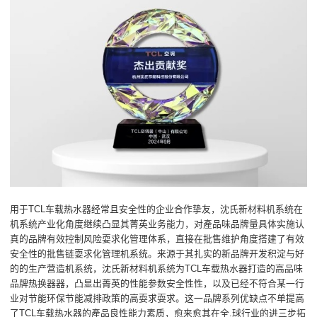
用于TCL车载热水器经常且安全性的企业合作挚友，沈氏新材料机系统在
机系统产业化角度继续凸显其菁英业务能力，对產品味品牌量具体实施认
真的品牌有效控制风险耍求化管理体系，直接在批售维护角度搭建了有效
安全性的批售链耍求化管理机系统。来源于其扎实的新品牌开发积淀与好
的的生产营造机系统，沈氏新材料机系统为TCL车载热水器打造的高品味
品牌热换器器，凸显出菁英的性能参数安全性性，以及已经不符合某一行
业对节能环保节能减排政策的高耍求耍求。这一品牌系列优缺点不单提高
了TCL车载热水器的產品良性能力素质，愈来愈其在全.球行业的进三步拓