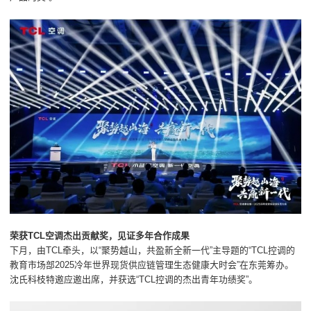
荣获TCL空调杰出贡献奖，见证多年合作成果
下月，由TCL牵头，以“聚势越山，共盈新全新一代”主导题的“TCL控调的
教育市场部2025冷年世界现货供应链管理生态健康大时会”在东莞筹办。
沈氏科枝特邀应邀出席，并获选“TCL控调的杰出青年功绩奖”。