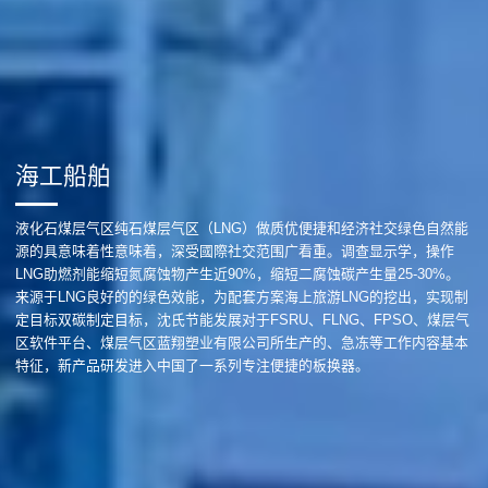
海工船舶
液化石煤层气区纯石煤层气区（LNG）做质优便捷和经济社交绿色自然能
源的具意味着性意味着，深受國際社交范围广看重。调查显示学，操作
LNG助燃剂能缩短氮腐蚀物产生近90%，缩短二腐蚀碳产生量25-30%。
来源于LNG良好的的绿色效能，为配套方案海上旅游LNG的挖出，实现制
定目标双碳制定目标，沈氏节能发展对于FSRU、FLNG、FPSO、煤层气
区软件平台、煤层气区蓝翔塑业有限公司所生产的、急冻等工作内容基本
特征，新产品研发进入中国了一系列专注便捷的板换器。