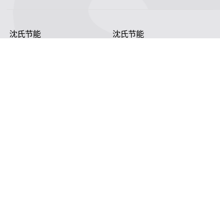
沈氏节能
沈氏节能
关于沈氏
同轴换热器
制造基地
壳管换热器
沈氏节能
沈氏节能:塑料壳盘管式换热器
研发创新
印刷电路板式换热器（PCHE）
新闻媒体
板翅式换热器（PFHE）
沈氏节能
板壳换热器
微反应器
沈氏节能
服务支持
HVAC
沈氏服务
冷链/冷藏
下载文档
家电/食品
全球服务网络
绿色电力
定制服务
海工船舶
视频