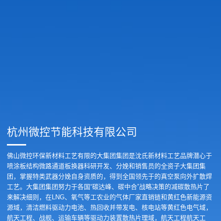
杭州微控节能科技有限公司
佛山微控环保新材料工艺有限的大集团集团是沈氏新材料工艺品牌潜心于
喷涂板结构微路通道板换器科研开发、分娩和销售员的全资子大集团集
团，掌握特类武器分娩自身资质的，得到全国领先于的真空泵向外扩散焊
工艺。大集团集团努力于各国“碳达峰、碳中合”战略决策的减碳散热片了
来解决细则，在LNG、氧气等工农业的气体厂家直销链和黄红色新能源资
源域，清洁燃料驱动力电池、热回收并带发电、核电站等黄红色电气域，
航天工程、战舰、运输车辆等驱动力装置散热片理域，航天工程航天工