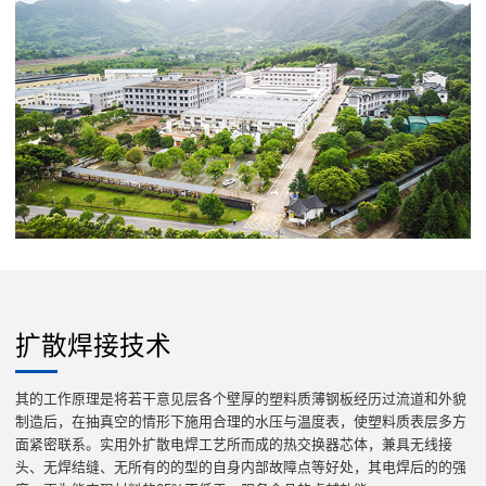
扩散焊接技术
其的工作原理是将若干意见层各个壁厚的塑料质薄钢板经历过流道和外貌
制造后，在抽真空的情形下施用合理的水压与温度表，使塑料质表层多方
面紧密联系。实用外扩散电焊工艺所而成的热交换器芯体，兼具无线接
头、无焊结缝、无所有的的型的自身内部故障点等好处，其电焊后的的强