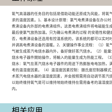
氧气高温器的任务目的包括是‌借助动能还原成为风能，将氧
求的温度因素‌。1、基本设计原理：氯气电煮沸设备在办公
煮沸设备内外部的电煮沸组件。这类电煮沸组件将电磁能生
最后使氯气放热加温。只为确认电煮沸的过程 的安稳性和健
否，电煮沸设备还选用有控温系统的，该系统的都可以实时
并调高电煮沸设备的温暖‌。2、关键操作事业流程‌：（1）氧气
气被生成蒸汽电烧水器内外，备好做好蒸汽烧水。‌（2）能量
烧水电子器件開始操作，将輸入的能量生成为热能工程。（3
烧水‌：氧气在蒸汽烧水电子器件的用途下热膨胀电电加热，
考的温湿度因素。（4）温湿度因素控制‌：摄氏度控制器模
术蒸汽电烧水器的温湿度因素，并会按照需用自动调节蒸汽
以始终维持氧气是可以维持地始终维持在需用备考的温湿度
内。
相关应用