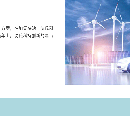
作方案，在加氢快站，沈氏科
汽年上，沈氏科持创新的氯气