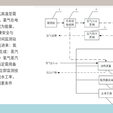
气高温至需
时，氯气在电
成为能量，
康安全与
时间监测站
进来‌：氧
生成‌：蒸汽
）氧气蒸汽
满足需用备
式立即监测技
烧水工率，
因素条件