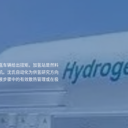
瓶车辆给出扭矩。加氢站是然料
机。沈氏自动化为供氢研究方向
液步骤中的有效散热管理或在极