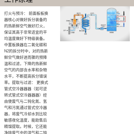
打火与预冷‌： 前面板板换
器核心对做好拆分装备的
的热新鲜空气做好打火，
保证其高于非常适宜的平
均温度做好下特级装备‌。
中置板换器在二氧化碳和
N2的拆分时中，对的热新
鲜空气做好进而骤的预降
温和过滤，下降的热新鲜
空气的内部含水率和杂物
水平，不断提高拆分错误
率‌。提取与过滤‌： 更换式
管式空冷器器器（如可逆
转式管式空冷器器器）经
由使废气与二钝化氮、氢
气和污氮通过管式空冷器
器，将废气冷却水到比较
敏感夜化溫度，能助售后
精馏提取。时候，它还能
净除废气中的湿气和二钝