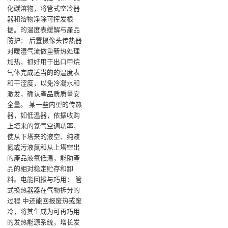
化碳溶物，将管式空冷器
器和溶物净除可挥发根
据‌。的温度表缓解与產品
防护‌： 后置摄像头传热器
对暖湿气流做重新热处理
加热，抓好用于出口甲烷
气体完成适当的的温度表
和干涩度，以免冷凝水和
激发，确认產品质质量安
全量‌。 某一些内型的传热
器，如低温器，依据收购
上塔来的氦气空调功率，
使从下塔来的液空、纯液
氮或污液氮和从上塔空出
的產品液氧低温，能助產
品的相对稳定贮存和卸
料‌。电能回报与巧用‌： 管
式换热器器在气物拆分的
过程 中还能回报废热或废
冷，将其生成为可再巧用
的发热能源系统，增长发